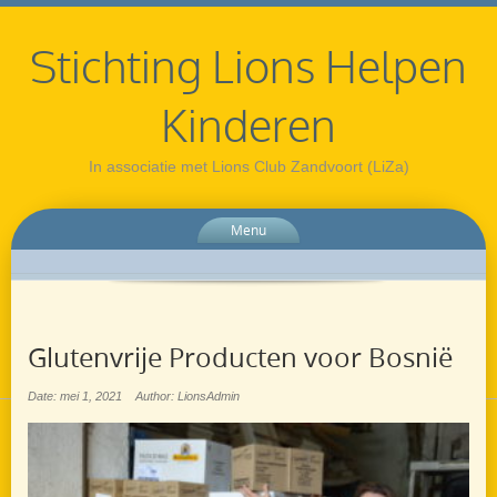
Stichting Lions Helpen
Kinderen
In associatie met Lions Club Zandvoort (LiZa)
Menu
Glutenvrije Producten voor Bosnië
Date: mei 1, 2021
Author: LionsAdmin