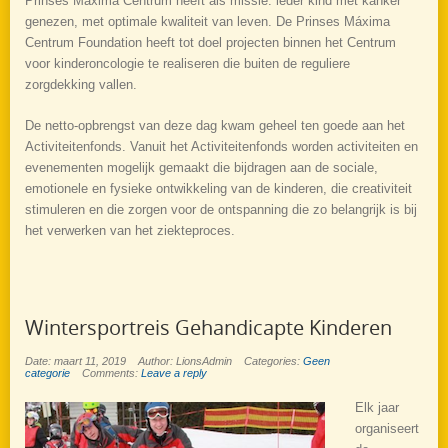
Prinses Máxima Centrum heeft als missie: ieder kind met kanker
genezen, met optimale kwaliteit van leven. De Prinses Máxima
Centrum Foundation heeft tot doel projecten binnen het Centrum
voor kinderoncologie te realiseren die buiten de reguliere
zorgdekking vallen.
De netto-opbrengst van deze dag kwam geheel ten goede aan het
Activiteitenfonds. Vanuit het Activiteitenfonds worden activiteiten en
evenementen mogelijk gemaakt die bijdragen aan de sociale,
emotionele en fysieke ontwikkeling van de kinderen, die creativiteit
stimuleren en die zorgen voor de ontspanning die zo belangrijk is bij
het verwerken van het ziekteproces.
Wintersportreis Gehandicapte Kinderen
Date: maart 11, 2019
Author: LionsAdmin
Categories:
Geen
categorie
Comments:
Leave a reply
Elk jaar
organiseert