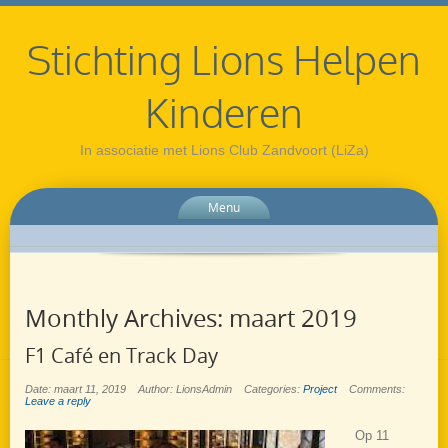
Stichting Lions Helpen
Kinderen
In associatie met Lions Club Zandvoort (LiZa)
Menu
Monthly Archives:
maart 2019
F1 Café en Track Day
Date: maart 11, 2019
Author: LionsAdmin
Categories:
Project
Comments:
Leave a reply
Op 11