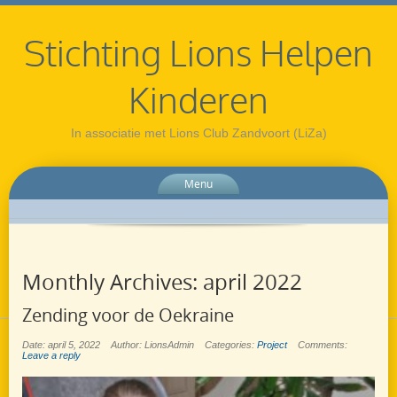
Stichting Lions Helpen
Kinderen
In associatie met Lions Club Zandvoort (LiZa)
Menu
Monthly Archives:
april 2022
Zending voor de Oekraine
Date: april 5, 2022
Author: LionsAdmin
Categories:
Project
Comments:
Leave a reply