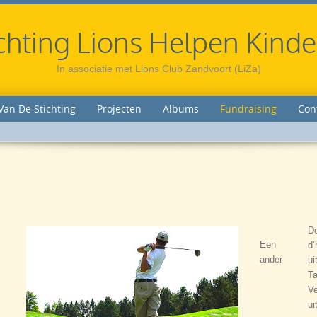
chting Lions Helpen Kind
In associatie met Lions Club Zandvoort (LiZa)
Van De Stichting
Projecten
Albums
Fundraising
Con
De
Een
d’
ander
ui
Ta
Ve
ui