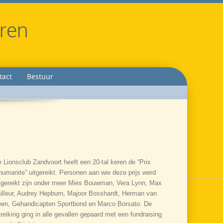
eren
tact
Bestuur
 Lionsclub Zandvoort heeft een 20-tal keren de “Prix
humanite” uitgereikt. Personen aan wie deze prijs werd
tgereikt zijn onder meer Mies Bouwman, Vera Lynn, Max
illeur, Audrey Hepburn, Majoor Bosshardt, Herman van
en, Gehandicapten Sportbond en Marco Borsato. De
treiking ging in alle gevallen gepaard met een fundraising