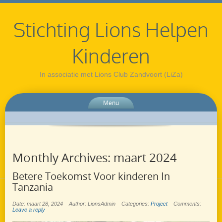
Stichting Lions Helpen
Kinderen
In associatie met Lions Club Zandvoort (LiZa)
Menu
Monthly Archives:
maart 2024
Betere Toekomst Voor kinderen In
Tanzania
Date: maart 28, 2024
Author: LionsAdmin
Categories:
Project
Comments:
Leave a reply