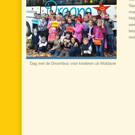
Vaa
mus
Hel
wee
bes
res
Dag met de Droombus voor kinderen uit Moldavie