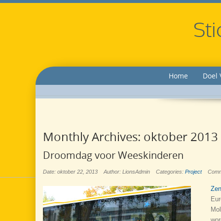
Sti
Home
Doel 
Monthly Archives:
oktober 2013
Droomdag voor Weeskinderen
Date: oktober 22, 2013
Author: LionsAdmin
Categories:
Project
Comm
Zen
Eur
Mol
wor