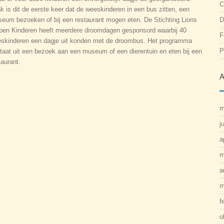
C
k is dit de eerste keer dat de weeskinderen in een bus zitten, een
eum bezoeken of bij een restaurant mogen eten. De Stichting Lions
D
pen Kinderen heeft meerdere droomdagen gesponsord waarbij 40
F
skinderen een dagje uit konden met de droombus. Het programma
P
taat uit een bezoek aan een museum of een dierentuin en eten bij een
taurant.
A
m
j
a
m
a
m
f
o