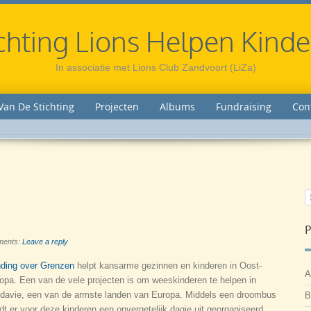
chting Lions Helpen Kind
In associatie met Lions Club Zandvoort (LiZa)
Van De Stichting
Projecten
Albums
Fundraising
Con
P
ents:
Leave a reply
ding over Grenzen
helpt kansarme gezinnen en kinderen in Oost-
A
opa. Een van de vele projecten is om weeskinderen te helpen in
davie, een van de armste landen van Europa. Middels een droombus
B
dt er voor deze kinderen een onvergetelijk dagje uit georganiseerd.