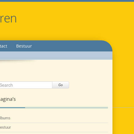
eren
tact
Bestuur
Go
agina’s
lbums
estuur