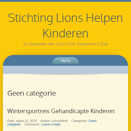
Stichting Lions Helpen
Kinderen
In associatie met Lions Club Zandvoort (LiZa)
Menu
Geen categorie
Wintersportreis Gehandicapte Kinderen
Date: maart 11, 2019
Author: LionsAdmin
Categories:
Geen
categorie
Comments:
Leave a reply