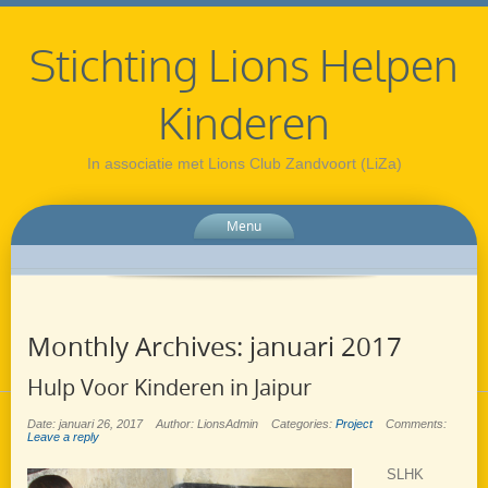
Stichting Lions Helpen
Kinderen
In associatie met Lions Club Zandvoort (LiZa)
Menu
Monthly Archives:
januari 2017
Hulp Voor Kinderen in Jaipur
Date: januari 26, 2017
Author: LionsAdmin
Categories:
Project
Comments:
Leave a reply
SLHK