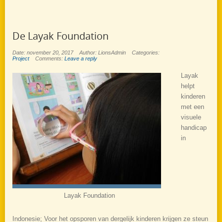
De Layak Foundation
Date: november 20, 2017
Author: LionsAdmin
Categories:
Project
Comments:
Leave a reply
Layak
helpt
kinderen
met een
visuele
handicap
in
Layak Foundation
Indonesie; Voor het opsporen van dergelijk kinderen krijgen ze steun