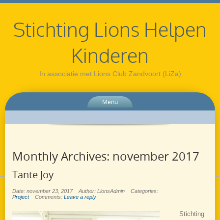
Stichting Lions Helpen
Kinderen
In associatie met Lions Club Zandvoort (LiZa)
Menu
Monthly Archives:
november 2017
Tante Joy
Date: november 23, 2017
Author: LionsAdmin
Categories:
Project
Comments:
Leave a reply
Stichting