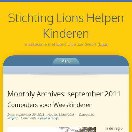
Stichting Lions Helpen
Kinderen
In associatie met Lions Club Zandvoort (LiZa)
Menu
Monthly Archives:
september 2011
Computers voor Weeskinderen
Date: september 22, 2011
Author: LionsAdmin
Categories:
Project
Comments:
Leave a reply
In de regio