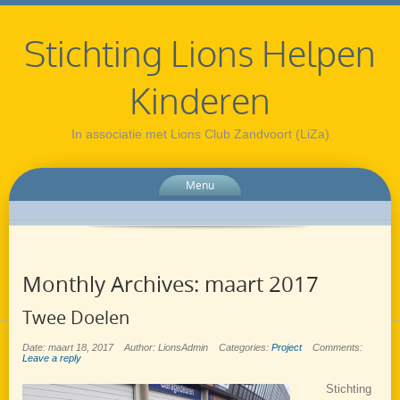
Stichting Lions Helpen
Kinderen
In associatie met Lions Club Zandvoort (LiZa)
Menu
Monthly Archives:
maart 2017
Twee Doelen
Date: maart 18, 2017
Author: LionsAdmin
Categories:
Project
Comments:
Leave a reply
Stichting