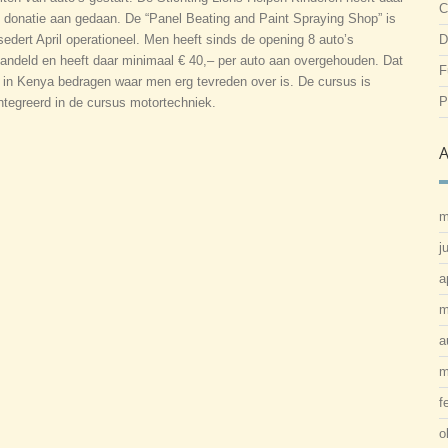
C
 donatie aan gedaan. De “Panel Beating and Paint Spraying Shop” is
sedert April operationeel. Men heeft sinds de opening 8 auto’s
D
andeld en heeft daar minimaal € 40,– per auto aan overgehouden. Dat
F
n in Kenya bedragen waar men erg tevreden over is. De cursus is
P
ntegreerd in de cursus motortechniek.
A
m
j
a
m
a
m
f
o