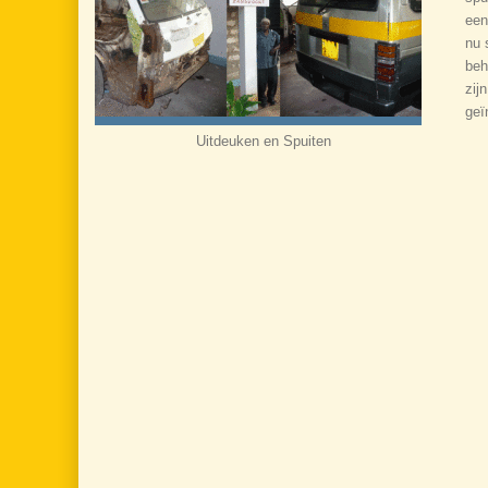
een
nu 
beh
zij
geï
Uitdeuken en Spuiten