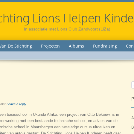
chting Lions Helpen Kind
In associatie met Lions Club Zandvoort (LiZa)
Van De Stichting
Projecten
Albums
Fundraising
Con
P
nts:
Leave a reply
 een basisschool in Ukunda Afrika, een project van Otto Bekouw, is in
A
enwerking met een bestaande technische school, en advies van de
hnische school in Maarsbergen een tweejarige cursus uitdeuken en
B
iten van auto’s gestart. De Stichting Lions Helpen Kinderen heeft daar