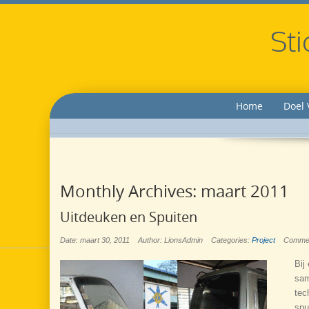
Sti
Home
Doel 
Monthly Archives:
maart 2011
Uitdeuken en Spuiten
Date: maart 30, 2011
Author: LionsAdmin
Categories:
Project
Comme
Bij
sam
tec
spu