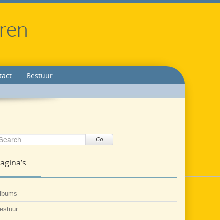
eren
tact
Bestuur
Go
agina’s
lbums
estuur