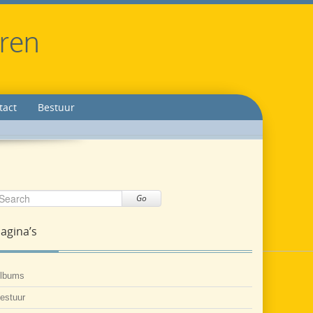
eren
tact
Bestuur
Go
agina’s
lbums
estuur