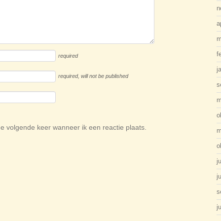
n
a
m
f
required
j
required
, will not be published
s
m
o
de volgende keer wanneer ik een reactie plaats.
m
o
j
j
s
j