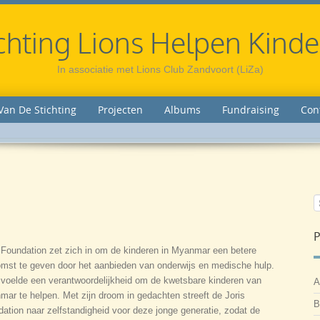
chting Lions Helpen Kind
In associatie met Lions Club Zandvoort (LiZa)
Van De Stichting
Projecten
Albums
Fundraising
Con
P
 Foundation zet zich in om de kinderen in Myanmar een betere
mst te geven door het aanbieden van onderwijs en medische hulp.
 voelde een verantwoordelijkheid om de kwetsbare kinderen van
A
ar te helpen. Met zijn droom in gedachten streeft de Joris
B
ation naar zelfstandigheid voor deze jonge generatie, zodat de