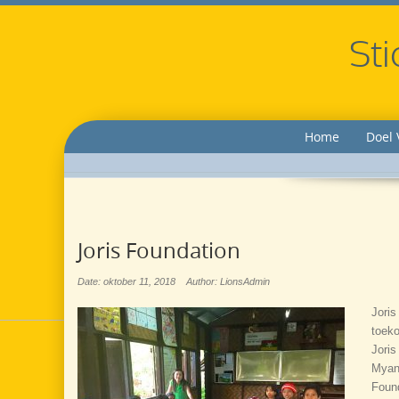
Sti
Home
Doel 
Joris Foundation
Date: oktober 11, 2018
Author: LionsAdmin
Joris
toeko
Joris
Myanm
Found