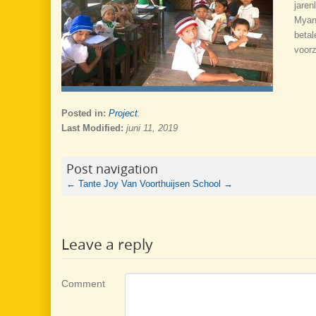
jaren
Myanm
betal
voor
Posted in:
Project
.
Last Modified:
juni 11, 2019
Post navigation
←
Tante Joy
Van Voorthuijsen School
→
Leave a reply
Comment