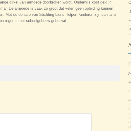
lange cirkel van armoede doorbroken wordt. Onderwijs kost geld in
C
ar. De armoede is vaak zo groot dat velen geen opleiding kunnen
D
en. Met de donatie van Stichting Lions Helpen Kinderen zijn sanitaire
zieningen in het schoolgebouw gebouwd.
F
P
A
m
j
a
m
a
m
f
o