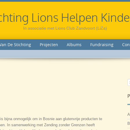
chting Lions Helpen Kind
In associatie met Lions Club Zandvoort (LiZa)
Van De Stichting
Projecten
Albums
Fundraising
Con
P
A
is bijna onmogelijk om in Bosnie aan glutenvrije producten te
B
en. In samenwerking met Zending zonder Grenzen heeft