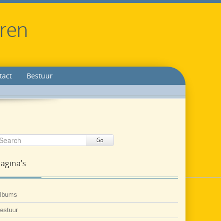
eren
tact
Bestuur
Go
agina’s
lbums
estuur