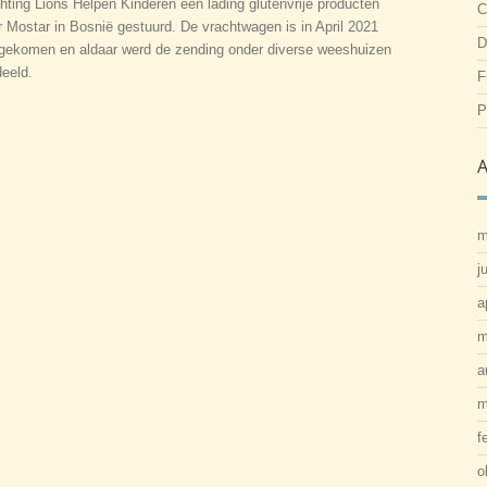
chting Lions Helpen Kinderen een lading glutenvrije producten
C
r Mostar in Bosnië gestuurd. De vrachtwagen is in April 2021
D
gekomen en aldaar werd de zending onder diverse weeshuizen
deeld.
F
P
A
m
j
a
m
a
m
f
o