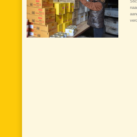
Sti
naa
aan
ver