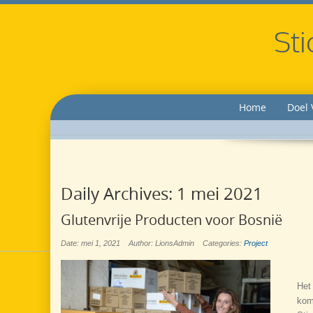
Sti
Home
Doel 
Daily Archives:
1 mei 2021
Glutenvrije Producten voor Bosnië
Date: mei 1, 2021
Author: LionsAdmin
Categories:
Project
Het 
kom