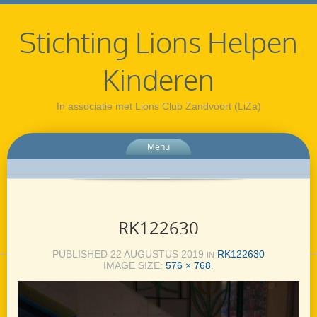
Stichting Lions Helpen
Kinderen
In associatie met Lions Club Zandvoort (LiZa)
Menu
RK122630
PUBLISHED
22 AUGUSTUS 2019
RK122630
IN
IMAGE SIZE:
576 × 768
.