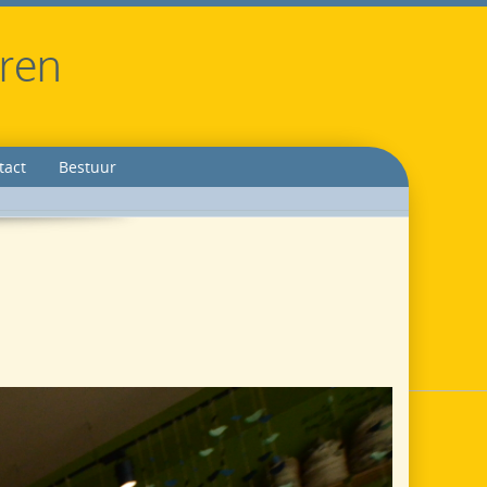
eren
tact
Bestuur