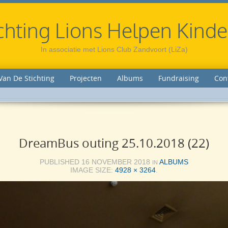
chting Lions Helpen Kind
In associatie met Lions Club Zandvoort (LiZa)
Van De Stichting
Projecten
Albums
Fundraising
Con
DreamBus outing 25.10.2018 (22)
PUBLISHED
16 NOVEMBER 2018
ALBUMS
IN
IMAGE SIZE:
4928 × 3264
.