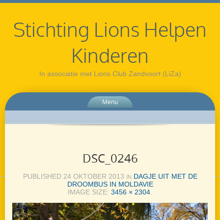
Stichting Lions Helpen
Kinderen
In associatie met Lions Club Zandvoort (LiZa)
Menu
DSC_0246
PUBLISHED
24 OKTOBER 2013
DAGJE UIT MET DE
IN
DROOMBUS IN MOLDAVIE
IMAGE SIZE:
3456 × 2304
.