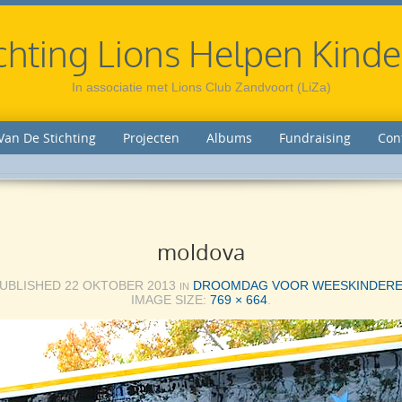
chting Lions Helpen Kind
In associatie met Lions Club Zandvoort (LiZa)
Van De Stichting
Projecten
Albums
Fundraising
Con
moldova
UBLISHED
22 OKTOBER 2013
DROOMDAG VOOR WEESKINDER
IN
IMAGE SIZE:
769 × 664
.